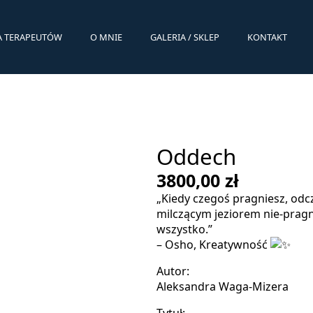
A TERAPEUTÓW
O MNIE
GALERIA / SKLEP
KONTAKT
Oddech
3800,00
zł
„Kiedy czegoś pragniesz, odc
milczącym jeziorem nie-pragn
wszystko.”
– Osho, Kreatywność
Autor:
Aleksandra Waga-Mizera