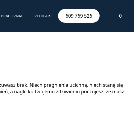
609 769 526
0
PRACOVNIA
VEDICART
zuwasz brak. Niech pragnienia ucichną, niech staną się
ień, a nagle ku twojemu zdziwieniu poczujesz, że masz