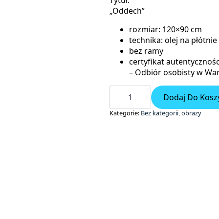
Tytuł:
„Oddech”
rozmiar: 120×90 cm
technika: olej na płótnie
bez ramy
certyfikat autentycznośc
– Odbiór osobisty w War
ilość
Oddech
Dodaj Do Kosz
Kategorie:
Bez kategorii
,
obrazy