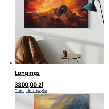
2800,00 zł
można
wybrać
na
stronie
produktu
Longings
3800,00
zł
Dodaj do koszyka