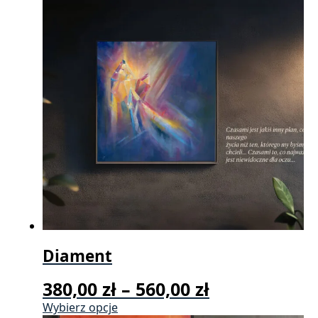
Diament
Zakres
380,00
zł
–
560,00
zł
cen:
Ten
Wybierz opcje