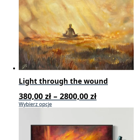
na
stronie
produktu
Light through the wound
Zakres
380,00
zł
–
2800,00
zł
cen:
Ten
Wybierz opcje
produkt
od
ma
380,00 zł
wiele
wariantów.
do
Opcje