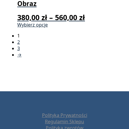
Obraz
Zakres
380,00
zł
–
560,00
zł
cen:
Ten
Wybierz opcje
produkt
od
1
ma
380,00 zł
2
wiele
3
wariantów.
do
→
Opcje
560,00 zł
można
wybrać
na
stronie
produktu
Polityka Prywatności
Regulamin Sklepu
Polityka zwrotów