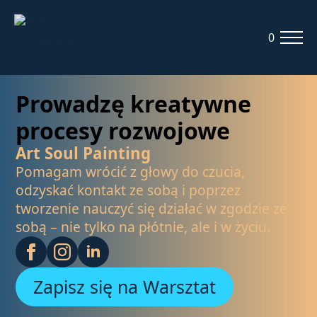
0
Prowadzę kreatywne
procesy rozwojowe
Art Soul Painting
Pomagam wrócić z głowy do czucia,
odzyskać kontakt ze sobą i poprzez
tworzenie nauczyć się działać w zgodzie ze
sobą – nie tylko na płótnie, ale i w życiu.
Zapisz się na Warsztat